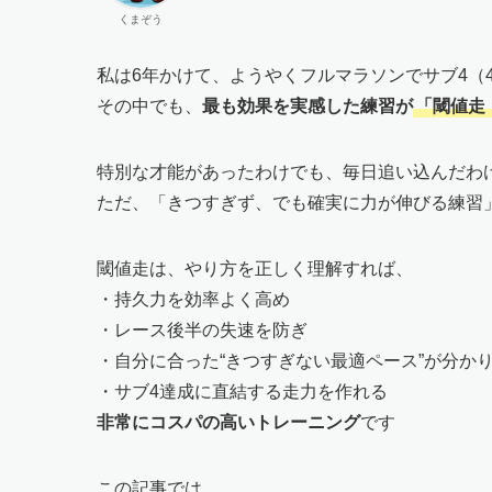
くまぞう
私は6年かけて、ようやくフルマラソンでサブ4（
その中でも、
最も効果を実感した練習が
「閾値走
特別な才能があったわけでも、毎日追い込んだわ
ただ、「きつすぎず、でも確実に力が伸びる練習
閾値走は、やり方を正しく理解すれば、
・持久力を効率よく高め
・レース後半の失速を防ぎ
・自分に合った“きつすぎない最適ペース”が分か
・サブ4達成に直結する走力を作れる
非常にコスパの高いトレーニング
です
この記事では、