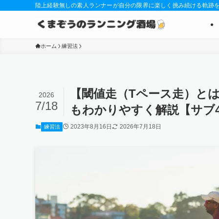
陸上経験無しの素人ランナーが自分の限界に楽しく挑み続ける軌跡
ホーム
練習法
【閾値走（Tペース走）と
2026
7/18
もわかりやすく解説【サブ
2023年8月16日
2026年7月18日
練習法