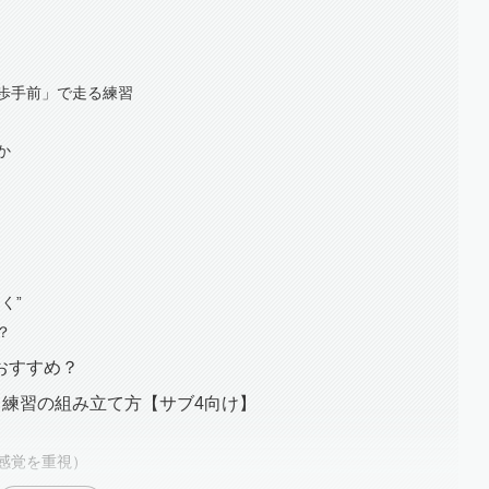
歩手前」で走る練習
か
く”
？
おすすめ？
と練習の組み立て方【サブ4向け】
感覚を重視）