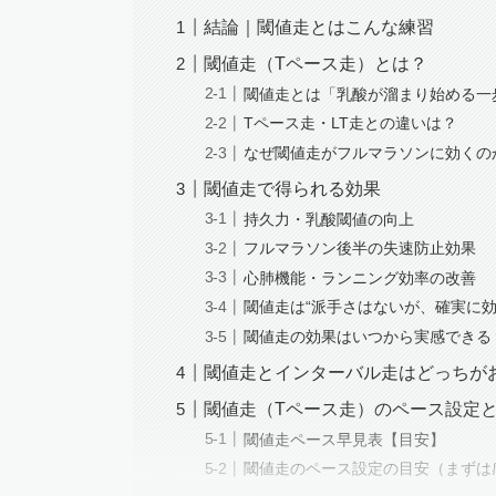
結論｜閾値走とはこんな練習
閾値走（Tペース走）とは？
閾値走とは「乳酸が溜まり始める一
Tペース走・LT走との違いは？
なぜ閾値走がフルマラソンに効くの
閾値走で得られる効果
持久力・乳酸閾値の向上
フルマラソン後半の失速防止効果
心肺機能・ランニング効率の改善
閾値走は“派手さはないが、確実に効
閾値走の効果はいつから実感できる
閾値走とインターバル走はどっちが
閾値走（Tペース走）のペース設定
閾値走ペース早見表【目安】
閾値走のペース設定の目安（まずは