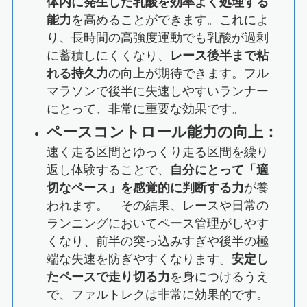
体内に発生した乳酸を効率よく処理する
能力
を高めることができます。これによ
り、長時間の高強度運動でも乳酸が過剰
に蓄積しにくくなり、
レース後半まで粘
れる持久力
の向上が期待できます。フル
マラソンで後半に失速しやすいランナー
にとって、非常に重要な効果です。
ペースコントロール能力の向上：
速く走る区間とゆっくり走る区間を繰り
返し体験することで、
自分にとって「適
切なペース」を感覚的に判断する力
が養
われます。 その結果、レースや日常の
ランニングにおいてペース管理がしやす
くなり、前半の突っ込みすぎや後半の極
端な失速を防ぎやすくなります。
安定し
たペースで走り切る力
を身につけるうえ
で、ファルトレクは非常に効果的です。