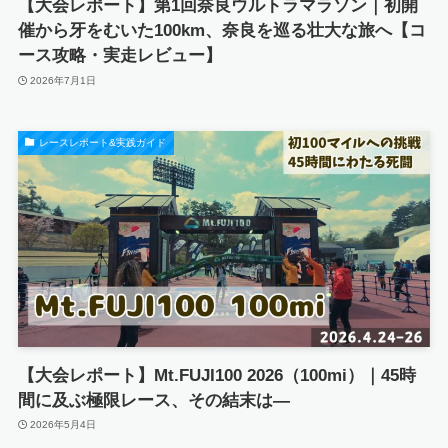
【大会レポート】第1回奈良ウルトラマラソン｜初開
催から牙をむいた100km、奈良を巡る壮大な旅へ【コ
ース攻略・実走レビュー】
2026年7月1日
レースレポート&実践ガイド
【大会レポート】Mt.FUJI100 2026（100mi）｜45時
間に及ぶ極限レース、その結末は—
2026年5月4日