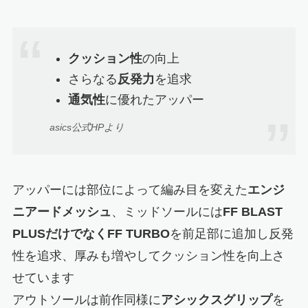
クッション性
の向上
さらなる
反発力
を追求
通気性
に優れたアッパー
asics公式HPより
アッパーには部位によって編み目を変えた
エンジ
ニアードメッシュ
、ミッドソールには
FF BLAST
PLUSだけでなくFF TURBO
を前足部に追加し反発
性を追求、厚みも増やしてクッション性を向上さ
せています
アウトソールは前作同様に
アシックスグリップ
を