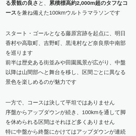
る景観の良さ
と、
累積標高約2,000m超のタフなコ
ース
を兼ね備えた100kmウルトラマラソンです
スタート・ゴールとなる藤原宮跡を起点に、明日
香村や高取町、吉野町、黒滝村など奈良県中南部
を巡ります
前半は歴史ある街並みや田園風景が広がり、中盤
以降は山間部へと舞台を移し、区間ごとに異なる
景色を楽しめるのが魅力です
一方で、コースは決して平坦ではありません
序盤からアップダウンが続き、100kmを通して脚
を休められる区間はそれほど多くありません
特に中盤から終盤にかけてはアップダウンが連続