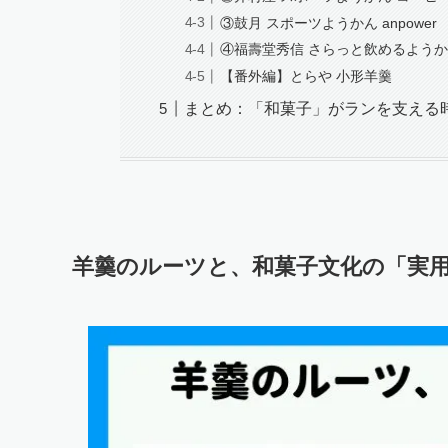
③鼓月 スポーツようかん anpower
④福壽堂秀信 さらっと飲めるようかん
【番外編】とらや 小形羊羹
まとめ：「和菓子」がランを支える
羊羹のルーツと、和菓子文化の「実