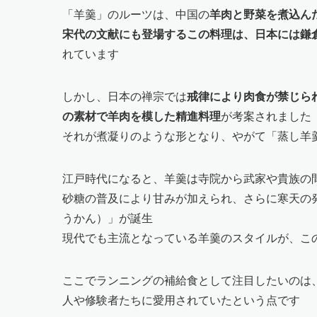
「羊羹」のルーツは、中国の
羊肉と野菜を煮込ん
宋代の文献にも登場するこの料理は、日本には鎌
れています
しかし、日本の禅宗では
戒律により肉食が禁じら
の素材で羊肉を模した精進料理
が考案されました
それが煮凝りのような形となり、やがて「蒸し羊
江戸時代になると、羊羹は寺院から武家や貴族の
砂糖の普及により甘みが加えられ、さらに寒天の
うかん）」が誕生
現代でも主流となっている羊羹のスタイルが、こ
ここでランニングの補給食として注目したいのは
人や修験者たちに愛用されていたという点です