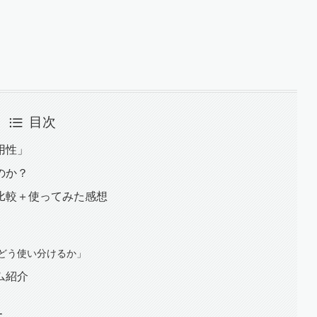
目次
用性」
のか？
比較＋使ってみた感想
どう使い分けるか」
ム紹介
ー