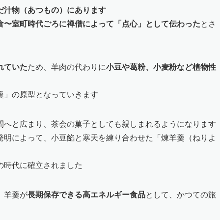
だ汁物（あつもの）にあります
倉〜室町時代ごろに禅僧によって「点心」として伝わった
とさ
れていた
ため、羊肉の代わりに
小豆や葛粉、小麦粉など植物性
羹」の原型となっていきます
間へと広まり、茶会の菓子としても親しまれるようになります
発明によって、小豆餡と寒天を練り合わせた「煉羊羹（ねりよ
の時代に確立されました
、羊羹が
長期保存できる高エネルギー食品
として、かつての旅