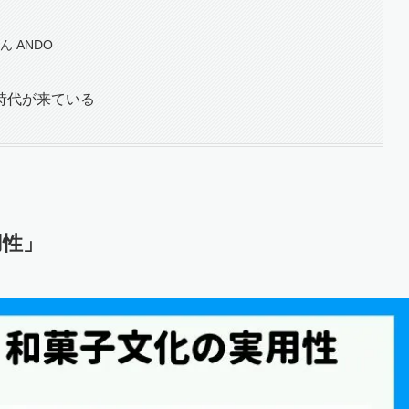
 ANDO
時代が来ている
用性」